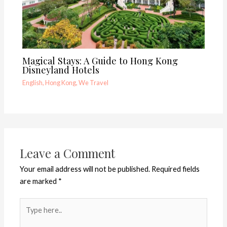
Magical Stays: A Guide to Hong Kong
Disneyland Hotels
English
,
Hong Kong
,
We Travel
Leave a Comment
Your email address will not be published.
Required fields
are marked
*
Type
here..