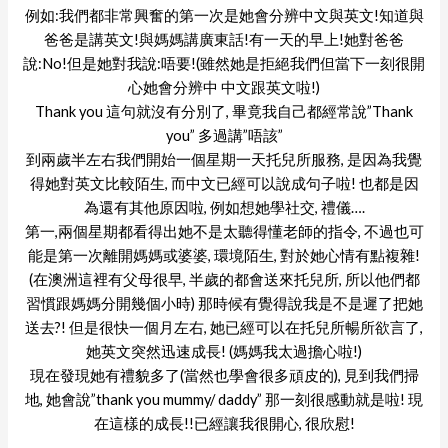
例如:我們都非常興奮的第一次是她會分辨中文與英文!知道與
爸爸是講英文!與媽媽講廣東話!有一天的早上!她對爸爸
說:No!但是她對我說:唔要!(雖然她是拒絕我們但當下一刻很開
心她會分辨中 中文跟英文啦!)
Thank you 這句就沒有分別了, 畢竟我自己都經常說”Thank
you” 多過講”唔該”
到兩歲半左右我們開始一個星期一天托兒所服務, 是因為我覺
得她對英文比較陌生, 而中文已經可以說成句子啦! 也都是因
為還有其他原因啦, 例如想她學社交, 禮儀….
第一,兩個星期都看得出她不是太聽得懂老師的指令, 不過也可
能是第一次離開媽媽或婆婆, 環境陌生, 對於她心情有點複雜!
(在澳洲這裡有父母很早, 半歲的都會送來托兒所, 所以他們都
習慣跟媽媽分開幾個小時) 那時候有覺得說我是不是遲了把她
送去?! 但是很快一個月左右, 她已經可以在托兒所暢所欲言了,
她英文突然迅速成長! (媽媽我太過擔心啦!)
現在發現她有禮貌多了(當然也學會很多頑皮的), 見到我們掃
地, 她會說”thank you mummy/ daddy” 那一刻很感動就是啦! 現
在這樣的成長!!已經讓我很開心, 很欣慰!