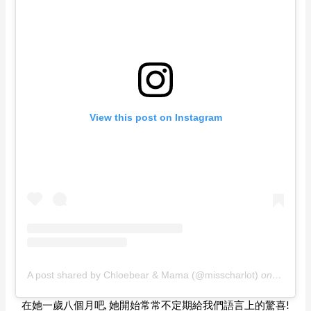
View this post on Instagram
A post shared by Chloebear & Mama (@misscharlot)
on
Jan 22,
在她一歲八個月吧, 她開始常常不定期給我們語言上的驚喜!