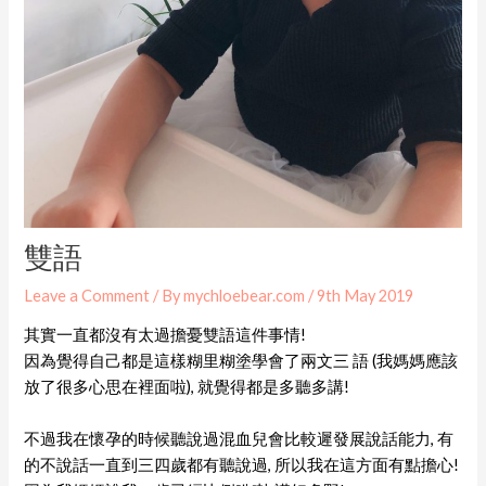
雙語
Leave a Comment
/ By
mychloebear.com
/
9th May 2019
其實一直都沒有太過擔憂雙語這件事情!
因為覺得自己都是這樣糊里糊塗學會了兩文三 語 (我媽媽應該
放了很多心思在裡面啦), 就覺得都是多聽多講!
不過我在懷孕的時候聽說過混血兒會比較遲發展說話能力, 有
的不說話一直到三四歲都有聽說過, 所以我在這方面有點擔心!